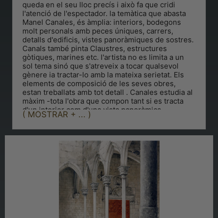
queda en el seu lloc precís i això fa que cridi
l'atenció de l'espectador. la temàtica que abasta
Manel Canales, és àmplia: interiors, bodegons
molt personals amb peces úniques, carrers,
detalls d'edificis, vistes panoràmiques de sostres.
Canals també pinta Claustres, estructures
gòtiques, marines etc. l'artista no es limita a un
sol tema sinó que s'atreveix a tocar qualsevol
gènere ia tractar-lo amb la mateixa serietat. Els
elements de composició de les seves obres,
estan treballats amb tot detall . Canales estudia al
màxim -tota l'obra que compon tant si es tracta
d'un interior com d'una vista panoràmica.
( MOSTRAR + ... )
L'estudi dels seus treballs juntament amb la neteja
de la seva pintura, són dues característiques que
marquen el seu estil. Tot allò que reflecteix la
seva aquarel·la, ràpidament s'identifica amb el lloc
que es tracta.
L'autenticitat arriba als seus màxims nivells dotada
alhora d'un esperit sensible d'una sensació
emotiva que transmeten les seves aquarel·les,
Canales crea i recrea amb emoció i aquest
sentiment emotiu és transmès a l'espectador
observador de la seva obra. "