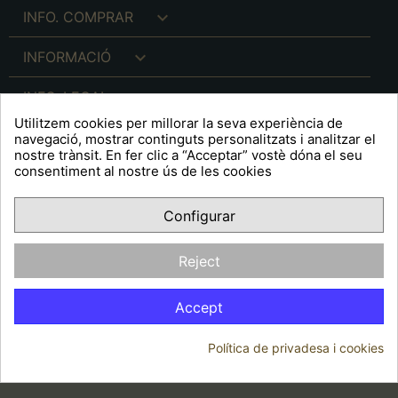

INFO. COMPRAR

INFORMACIÓ

INFO. LEGAL
Utilitzem cookies per millorar la seva experiència de
navegació, mostrar continguts personalitzats i analitzar el
nostre trànsit. En fer clic a “Acceptar” vostè dóna el seu
consentiment al nostre ús de les cookies
keyboard_arrow_down
A R T S F I T É
Configurar
Facebook
YouTube
Pinterest
Inst
OPINIONS CLIENTS
Reject
Accept
Política de privadesa i cookies
© 2026 - Arts Fité
Consentiment de cookies