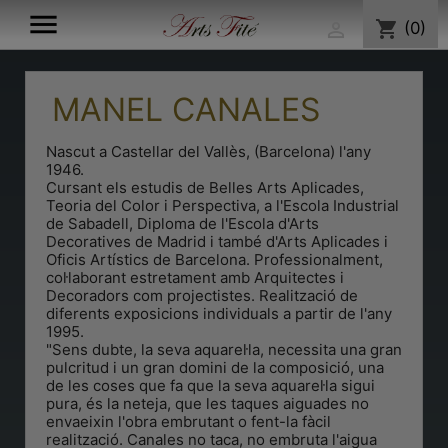

shopping_cart
(0)

MANEL CANALES
Nascut a Castellar del Vallès, (Barcelona) l'any
1946.
Cursant els estudis de Belles Arts Aplicades,
Teoria del Color i Perspectiva, a l'Escola Industrial
de Sabadell, Diploma de l'Escola d'Arts
Decoratives de Madrid i també d'Arts Aplicades i
Oficis Artístics de Barcelona. Professionalment,
col·laborant estretament amb Arquitectes i
Decoradors com projectistes. Realització de
diferents exposicions individuals a partir de l'any
1995.
"Sens dubte, la seva aquarel·la, necessita una gran
pulcritud i un gran domini de la composició, una
de les coses que fa que la seva aquarel·la sigui
pura, és la neteja, que les taques aiguades no
envaeixin l'obra embrutant o fent-la fàcil
realització. Canales no taca, no embruta l'aigua