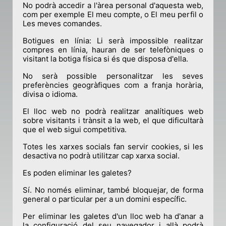
No podrà accedir a l'àrea personal d'aquesta web,
com per exemple El meu compte, o El meu perfil o
Les meves comandes.
Botigues en línia: Li serà impossible realitzar
compres en línia, hauran de ser telefòniques o
visitant la botiga física si és que disposa d'ella.
No serà possible personalitzar les seves
preferències geogràfiques com a franja horària,
divisa o idioma.
El lloc web no podrà realitzar analítiques web
sobre visitants i trànsit a la web, el que dificultarà
que el web sigui competitiva.
Totes les xarxes socials fan servir cookies, si les
desactiva no podrà utilitzar cap xarxa social.
Es poden eliminar les galetes?
Sí. No només eliminar, també bloquejar, de forma
general o particular per a un domini específic.
Per eliminar les galetes d'un lloc web ha d'anar a
la configuració del seu navegador i allà podrà