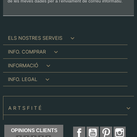
de les meves dades per a l'enviament de correu informatiu.

ELS NOSTRES SERVEIS

INFO. COMPRAR

INFORMACIÓ

INFO. LEGAL
keyboard_arrow_down
A R T S F I T É
Facebook
YouTube
Pinterest
Inst
OPINIONS CLIENTS