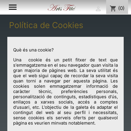

shopping_cart
(0)

Política de Cookies
Què és una cookie?
Una cookie és un petit fitxer de text que
s'emmagatzema en el seu navegador quan visita la
gran majoria de pàgines web. La seva utilitat és
que el web sigui capaç de recordar la seva visita
quan torni a navegar per aquesta pàgina. Les
cookies solen emmagatzemar informació de
caràcter tècnic, preferències personals,
personalització de continguts, estadístiques d'ús,
enllaços a xarxes socials, accés a comptes
d'usuari, etc. L'objectiu de la galeta és adaptar el
contingut del web al seu perfil i necessitats,
sense cookies els serveis oferts per qualsevol
pàgina es veurien minvats notablement.