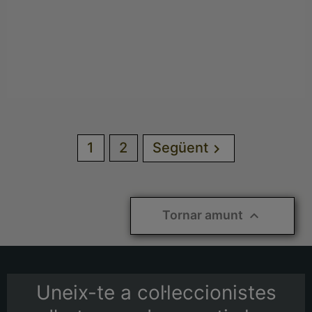
1
2
Següent

Tornar amunt

Uneix-te a col·leccionistes