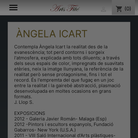

shopping_cart
(0)

ÀNGELA ICART
Contempla Àngela Icart la realitat des de la
evanescència; tot perd contorns i sorgeix
l'atmosfera, explicada amb tots diluents; a través
dels seus espais de color, impregnats de suavitats
etèries, neix la imatge llunyana, la referència de la
realitat però sense protagonisme, fins i tot el
record. És l'empremta del que fugaç en un joc
entre la realitat i la gairebé abstracció, plasmació
desenvolupada en moltes ocasions en grans
formats.
J. Llop S.
EXPOSICIONS
2012 - Galeria Javier Román- Malaga (Esp)
2012 -Pintors i escultors espanyols, Fundació
Gabarros- New York (U.S.A.)
2011 - VIII Saló Internacional d'Arts plàstiques-