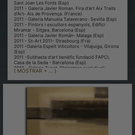
Sant Joan Les Fonts (Esp)
2011 - Galeria Javier Roman. Fira d'art Aix Traits
d'Art- Ais de Provença. (France)
2011 - Galeria Manuela Talaverano- Sevilla (Esp)
2011 - Pintors i escultors espanyols, Edifici
Miramar - Sitges, Barcelona (Esp)
2011 - Galeria Javier Román- Malaga (Esp)
2011 - St-Art 2011- Strasbourg (Fra)
2011 -Galeria Espelt Viticultors - Vilajuiga, Girona
(Esp)
2011 -Subhasta d'art benèfic fundació FAPCI,
Casa de la Seda - Barcelona (Esp)
2010 - Galeria Tuset, "Paisatges evolutius" -
( MOSTRAR + ... )
Barcelona. (Esp)
2010 - Museu art modent, Trobades amb l'art
actual - Chicago (U.S.A.)
2010 - Galeria Tuset, "Figuració" - Barcelona
2010 - Centre Cultural la Quadra - Sta. M.
Palautordera (Esp)
2010 - Galeria Javier Roman - Bèrgam Art Fera
(Itàlia)
2008 - Galeria Tuset- Barcelona (Esp)
2008 - Quarnero, 16- Milà (Itàlia)
2008 - Galeria Tuset.Figuració.
2008 - Galeria Tuset- Fira d'Art de Madrid. (Esp)