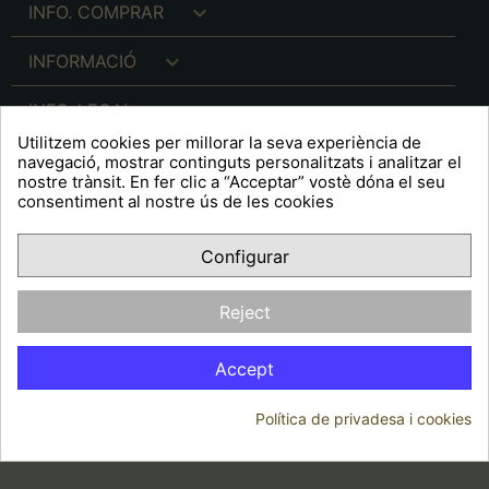

INFO. COMPRAR

INFORMACIÓ

INFO. LEGAL
Utilitzem cookies per millorar la seva experiència de
navegació, mostrar continguts personalitzats i analitzar el
nostre trànsit. En fer clic a “Acceptar” vostè dóna el seu
consentiment al nostre ús de les cookies
keyboard_arrow_down
A R T S F I T É
Configurar
Facebook
YouTube
Pinterest
Inst
OPINIONS CLIENTS
Reject
Accept
Política de privadesa i cookies
© 2026 - Arts Fité
Consentiment de cookies