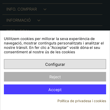

INFO. COMPRAR

INFORMACIÓ

INFO. LEGAL
Utilitzem cookies per millorar la seva experiència de
navegació, mostrar continguts personalitzats i analitzar el
nostre trànsit. En fer clic a “Acceptar” vostè dóna el seu
consentiment al nostre ús de les cookies
keyboard_arrow_down
A R T S F I T É
Configurar
Facebook
YouTube
Pinterest
Inst
OPINIONS CLIENTS
Reject
Accept
Política de privadesa i cookies
© 2026 - Arts Fité
Consentiment de cookies