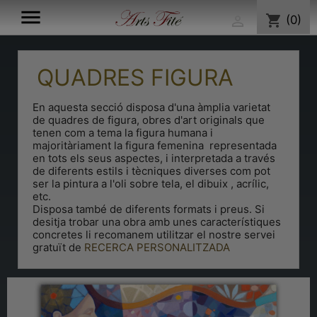

shopping_cart
(0)

QUADRES FIGURA
En aquesta secció disposa d'una àmplia varietat
de quadres de figura, obres d'art originals que
tenen com a tema la figura humana i
majoritàriament la figura femenina representada
en tots els seus aspectes, i interpretada a través
de diferents estils i tècniques diverses com pot
ser la pintura a l'oli sobre tela, el dibuix , acrílic,
etc.
Disposa també de diferents formats i preus. Si
desitja trobar una obra amb unes característiques
concretes li recomanem utilitzar el nostre servei
gratuït de
RECERCA PERSONALITZADA