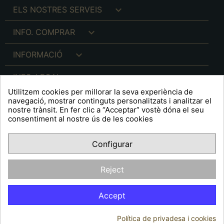

ELS NOSTRES SERVEIS

INFO. COMPRAR

INFORMACIÓ

INFO. LEGAL
Utilitzem cookies per millorar la seva experiència de
navegació, mostrar continguts personalitzats i analitzar el
nostre trànsit. En fer clic a “Acceptar” vostè dóna el seu
consentiment al nostre ús de les cookies
keyboard_arrow_down
A R T S F I T É
Configurar
Facebook
YouTube
Pinterest
Inst
OPINIONS CLIENTS
Reject
Accept
Política de privadesa i cookies