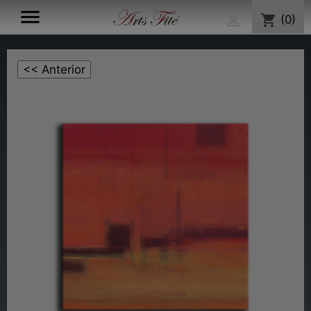

shopping_cart
(0)
