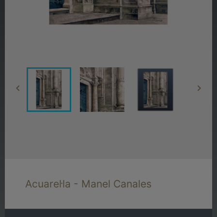


Acuarel·la - Manel Canales