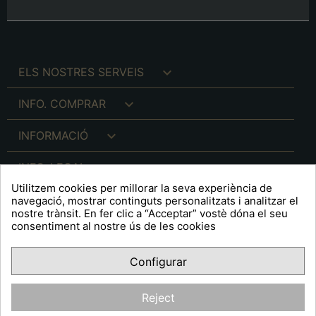

ELS NOSTRES SERVEIS

INFO. COMPRAR

INFORMACIÓ

INFO. LEGAL
Utilitzem cookies per millorar la seva experiència de
navegació, mostrar continguts personalitzats i analitzar el
nostre trànsit. En fer clic a “Acceptar” vostè dóna el seu
consentiment al nostre ús de les cookies
keyboard_arrow_down
A R T S F I T É
Configurar
Facebook
YouTube
Pinterest
Inst
OPINIONS CLIENTS
Reject