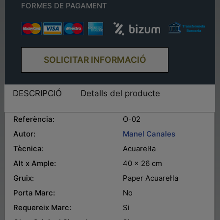
FORMES DE PAGAMENT
SOLICITAR INFORMACIÓ
DESCRIPCIÓ
Detalls del producte
Referència:
O-02
Autor:
Manel Canales
Tècnica:
Acuarel·la
Alt x Ample:
40 x 26 cm
Gruix:
Paper Acuarel·la
Porta Marc:
No
Requereix Marc:
Si