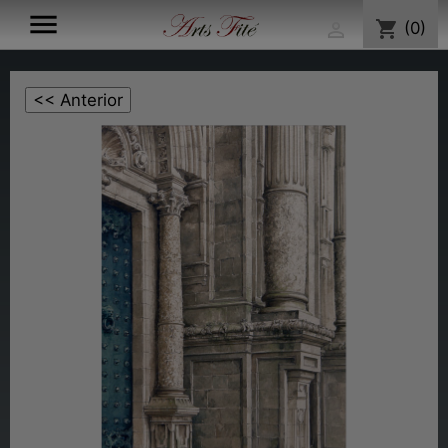

shopping_cart
(0)
