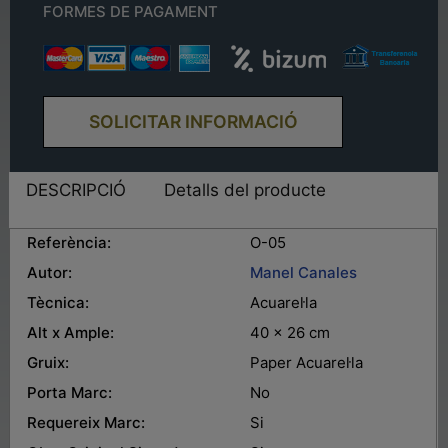
FORMES DE PAGAMENT
SOLICITAR INFORMACIÓ
DESCRIPCIÓ
Detalls del producte
Referència:
O-05
Autor:
Manel Canales
Tècnica:
Acuarel·la
Alt x Ample:
40 x 26 cm
Gruix:
Paper Acuarel·la
Porta Marc:
No
Requereix Marc:
Si