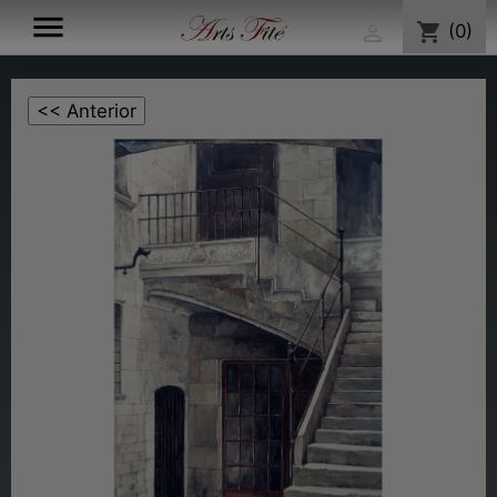

shopping_cart
(0)
