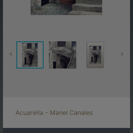


Acuarel·la - Manel Canales