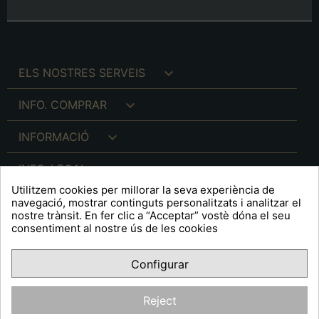

ELS NOSTRES SERVEIS

INFO. COMPRAR

INFORMACIÓ

INFO. LEGAL
Utilitzem cookies per millorar la seva experiència de
navegació, mostrar continguts personalitzats i analitzar el
nostre trànsit. En fer clic a “Acceptar” vostè dóna el seu
consentiment al nostre ús de les cookies
keyboard_arrow_down
A R T S F I T É
Configurar
Facebook
YouTube
Pinterest
Inst
OPINIONS CLIENTS
Reject