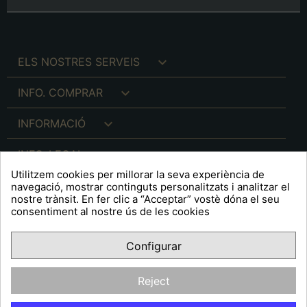

ELS NOSTRES SERVEIS

INFO. COMPRAR

INFORMACIÓ

INFO. LEGAL
Utilitzem cookies per millorar la seva experiència de
navegació, mostrar continguts personalitzats i analitzar el
nostre trànsit. En fer clic a “Acceptar” vostè dóna el seu
consentiment al nostre ús de les cookies
keyboard_arrow_down
A R T S F I T É
Configurar
Facebook
YouTube
Pinterest
Inst
OPINIONS CLIENTS
Reject