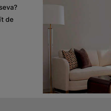
 seva
?
ït de