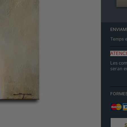
ENVIAM
Temps es
ATENC
Les comp
seran e
FORMES