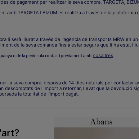
odes de pagament per realitzar la seva compra. TARGETA, B
ent amb TARGETA I BIZUM es realitza a través de la plataform
a li serà lliurat a través de l'agència de transports MRW en un 
ment de la seva comanda fins a estar segurs que li ha estat lliu
nosaltres
.
spanya o de la península contacti prèviament amb
rnar la seva compra, disposa de 14 dies naturals per
contactar
am
 descomptats de l'import a retornar, llevat que la devolució sig
orsada la totalitat de l'import pagat.
'art?