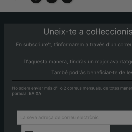
Uneix-te a col·leccioni
En subscriure't, t'informarem a través d'un corre
D'aquesta manera, tindràs un major avantatge 
També podràs beneficiar-te de les 
No solem enviar més d'1 o 2 correus mensuals, de totes maner
paraula:
BAIXA