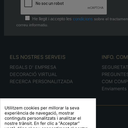
He llegit i accepto les
condicions
sobre el tractamen
correu informatiu.
ELS NOSTRES SERVEIS
INFO. CO
REGALS D' EMPRESA
SEGURETA
DECORACIÓ VIRTUAL
PREGUNTE
RECERCA PERSONALITZADA
COM COMP
Enviaments 
Utilitzem cookies per millorar la seva
A R T S F I T É
experiència de navegació, mostrar
continguts personalitzats i analitzar el
Plaça Barcelona, 6
nostre trànsit. En fer clic a “Acceptar”