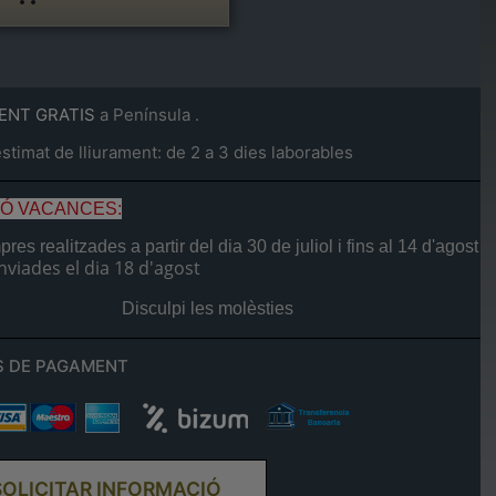
ENT GRATIS
a Península .
timat de lliurament: de 2 a 3 dies laborables
IÓ VACANCES:
res realitzades a partir del dia
30 de juliol
i fins al
14 d'agost
nviades el dia
18 d'agost
Disculpi les molèsties
 DE PAGAMENT
SOLICITAR INFORMACIÓ