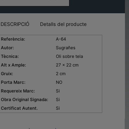
DESCRIPCIÓ
Detalls del producte
eferència:
A-64
Autor:
Sugrañes
Tècnica:
Oli sobre tela
lt x Ample:
27 x 22 cm
ruix:
2 cm
orta Marc:
NO
equereix Marc:
Si
bra Original Signada:
Si
ertificat Autent.
Si