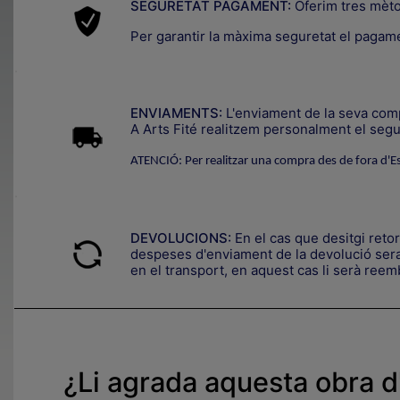
SEGURETAT PAGAMENT:
Oferim tres mèt
Per garantir la màxima seguretat el pagam
.
ENVIAMENTS:
L'enviament de la seva compr
A Arts Fité realitzem personalment el segui
ATENCIÓ: Per realitzar una compra des de fora d'E
.
DEVOLUCIONS:
En el cas que desitgi reto
despeses d'enviament de la devolució seran
en el transport, en aquest cas li serà reemb
¿Li agrada aquesta obra d