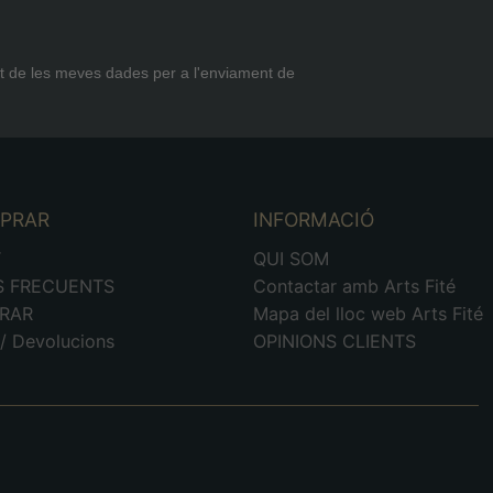
t de les meves dades per a l'enviament de
MPRAR
INFORMACIÓ
T
QUI SOM
S FRECUENTS
Contactar amb Arts Fité
RAR
Mapa del lloc web Arts Fité
/ Devolucions
OPINIONS CLIENTS