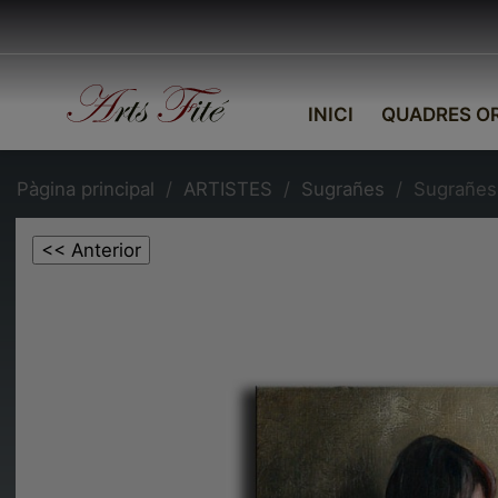
INICI
QUADRES OR
Pàgina principal
ARTISTES
Sugrañes
Sugrañes