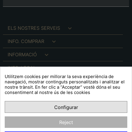

ELS NOSTRES SERVEIS

INFO. COMPRAR

INFORMACIÓ

INFO. LEGAL
Utilitzem cookies per millorar la seva experiència de
navegació, mostrar continguts personalitzats i analitzar el
nostre trànsit. En fer clic a “Acceptar” vostè dóna el seu
consentiment al nostre ús de les cookies
keyboard_arrow_down
A R T S F I T É
Configurar
Facebook
YouTube
Pinterest
Inst
OPINIONS CLIENTS
Reject