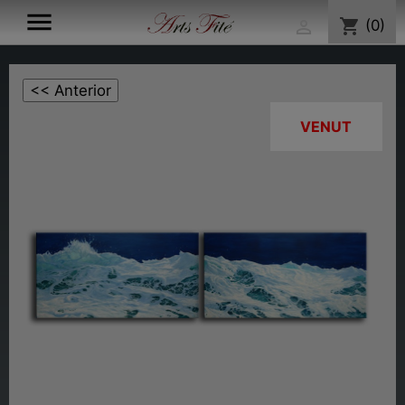

shopping_cart
(0)

VENUT