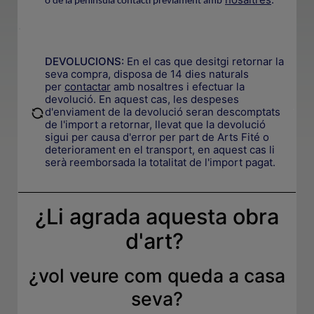
o de la península contacti prèviament amb
.
DEVOLUCIONS:
En el cas que desitgi retornar la
seva compra, disposa de 14 dies naturals
per
contactar
amb nosaltres i efectuar la
devolució. En aquest cas, les despeses
.
d'enviament de la devolució seran descomptats
de l'import a retornar, llevat que la devolució
sigui per causa d'error per part de Arts Fité o
deteriorament en el transport, en aquest cas li
serà reemborsada la totalitat de l'import pagat.
¿Li agrada aquesta obra
d'art?
¿
vol veure com queda a casa
seva
?