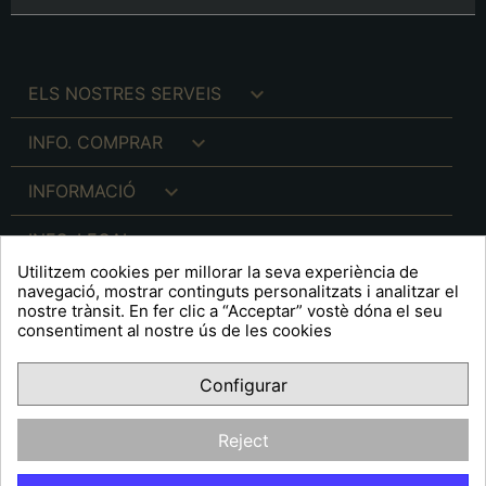

ELS NOSTRES SERVEIS

INFO. COMPRAR

INFORMACIÓ

INFO. LEGAL
Utilitzem cookies per millorar la seva experiència de
navegació, mostrar continguts personalitzats i analitzar el
nostre trànsit. En fer clic a “Acceptar” vostè dóna el seu
consentiment al nostre ús de les cookies
keyboard_arrow_down
A R T S F I T É
Configurar
Facebook
YouTube
Pinterest
Inst
OPINIONS CLIENTS
Reject