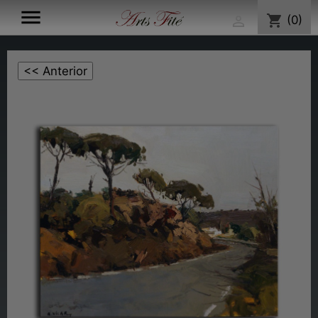

shopping_cart
(0)
