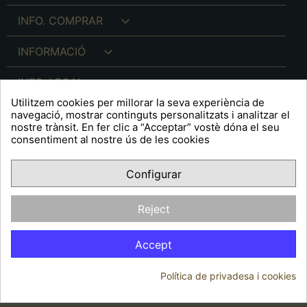

INFO. COMPRAR

INFORMACIÓ

INFO. LEGAL
Utilitzem cookies per millorar la seva experiència de
navegació, mostrar continguts personalitzats i analitzar el
nostre trànsit. En fer clic a “Acceptar” vostè dóna el seu
consentiment al nostre ús de les cookies
keyboard_arrow_down
A R T S F I T É
Configurar
Facebook
YouTube
Pinterest
Inst
OPINIONS CLIENTS
Reject
Accept
Política de privadesa i cookies
© 2026 - Arts Fité
Consentiment de cookies