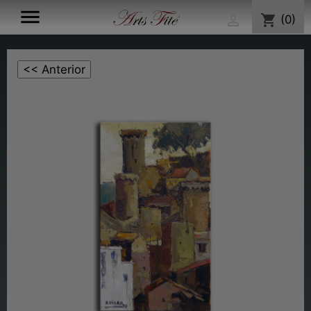

shopping_cart
(0)
