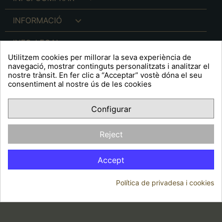

INFORMACIÓ

INFO. LEGAL
Utilitzem cookies per millorar la seva experiència de
navegació, mostrar continguts personalitzats i analitzar el
nostre trànsit. En fer clic a “Acceptar” vostè dóna el seu
consentiment al nostre ús de les cookies
keyboard_arrow_down
A R T S F I T É
Configurar
Facebook
YouTube
Pinterest
Inst
OPINIONS CLIENTS
Reject
Accept
Política de privadesa i cookies
© 2026 - Arts Fité
Consentiment de cookies