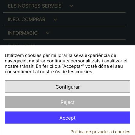

ELS NOSTRES SERVEIS

INFO. COMPRAR

INFORMACIÓ

INFO. LEGAL
Utilitzem cookies per millorar la seva experiència de
navegació, mostrar continguts personalitzats i analitzar el
nostre trànsit. En fer clic a “Acceptar” vostè dóna el seu
consentiment al nostre ús de les cookies
keyboard_arrow_down
A R T S F I T É
Configurar
Facebook
YouTube
Pinterest
Inst
OPINIONS CLIENTS
Reject
Accept
Política de privadesa i cookies