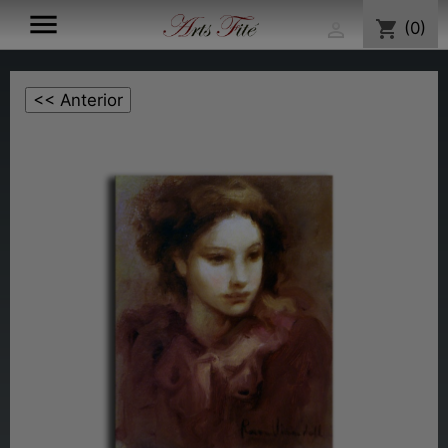

shopping_cart
(0)
