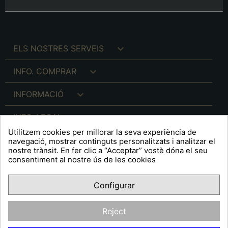

ELS NOSTRES SERVEIS

INFO. COMPRAR

INFORMACIÓ

INFO. LEGAL
Utilitzem cookies per millorar la seva experiència de
navegació, mostrar continguts personalitzats i analitzar el
nostre trànsit. En fer clic a “Acceptar” vostè dóna el seu
consentiment al nostre ús de les cookies
keyboard_arrow_down
A R T S F I T É
Configurar
Facebook
YouTube
Pinterest
Inst
OPINIONS CLIENTS
Reject