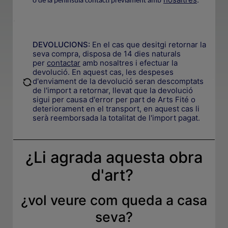
o de la península contacti prèviament amb
.
DEVOLUCIONS:
En el cas que desitgi retornar la
seva compra, disposa de 14 dies naturals
per
contactar
amb nosaltres i efectuar la
devolució. En aquest cas, les despeses
.
d'enviament de la devolució seran descomptats
de l'import a retornar, llevat que la devolució
sigui per causa d'error per part de Arts Fité o
deteriorament en el transport, en aquest cas li
serà reemborsada la totalitat de l'import pagat.
¿Li agrada aquesta obra
d'art?
¿
vol veure com queda a casa
seva
?