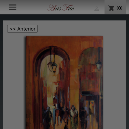

shopping_cart
(0)
