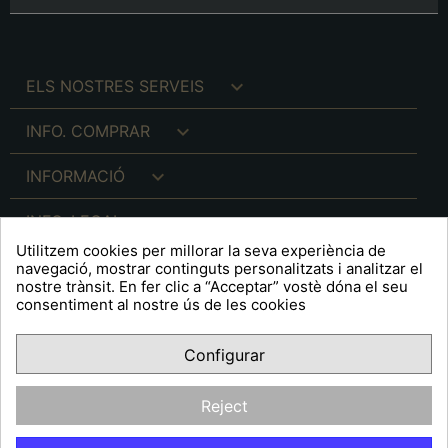

ELS NOSTRES SERVEIS

INFO. COMPRAR

INFORMACIÓ

INFO. LEGAL
Utilitzem cookies per millorar la seva experiència de
navegació, mostrar continguts personalitzats i analitzar el
nostre trànsit. En fer clic a “Acceptar” vostè dóna el seu
consentiment al nostre ús de les cookies
keyboard_arrow_down
A R T S F I T É
Configurar
Facebook
YouTube
Pinterest
Inst
OPINIONS CLIENTS
Reject