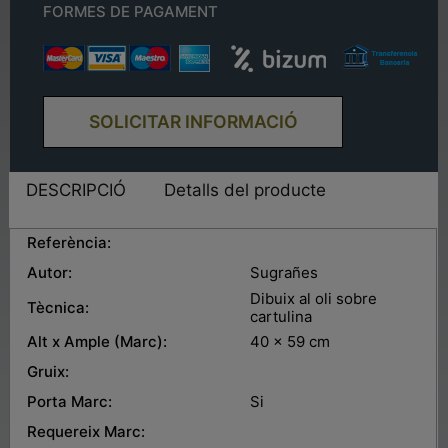
FORMES DE PAGAMENT
SOLICITAR INFORMACIÓ
DESCRIPCIÓ
Detalls del producte
Referència:
AD-23
Autor:
Sugrañes
Dibuix al oli sobre
Tècnica:
cartulina
Alt x Ample (Marc):
40 x 59 cm
Gruix:
Marc de 1.5 cm. de gruix.
Porta Marc:
Si
Requereix Marc:
Si