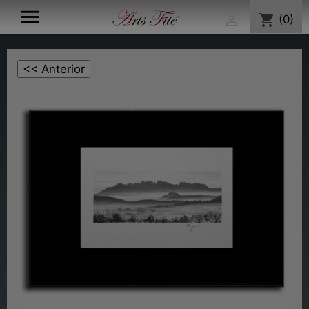

shopping_cart
(0)
