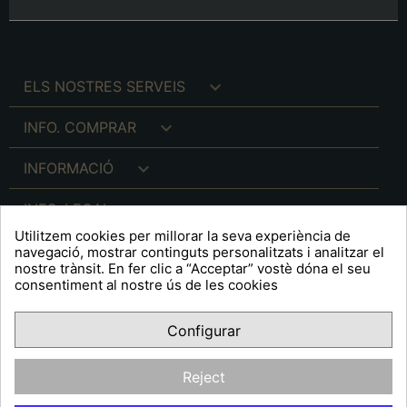

ELS NOSTRES SERVEIS

INFO. COMPRAR

INFORMACIÓ

INFO. LEGAL
Utilitzem cookies per millorar la seva experiència de
navegació, mostrar continguts personalitzats i analitzar el
nostre trànsit. En fer clic a “Acceptar” vostè dóna el seu
consentiment al nostre ús de les cookies
keyboard_arrow_down
A R T S F I T É
Configurar
Facebook
YouTube
Pinterest
Inst
OPINIONS CLIENTS
Reject