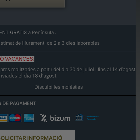
ENT GRATIS
a Península .
timat de lliurament: de 2 a 3 dies laborables
IÓ VACANCES:
res realitzades a partir del dia
30 de juliol
i fins al
14 d'agost
nviades el dia
18 d'agost
Disculpi les molèsties
 DE PAGAMENT
SOLICITAR INFORMACIÓ