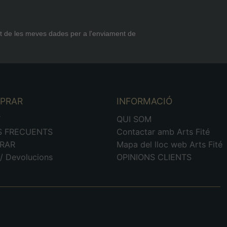
t de les meves dades per a l'enviament de
MPRAR
INFORMACIÓ
T
QUI SOM
S FRECUENTS
Contactar amb Arts Fité
RAR
Mapa del lloc web Arts Fité
/ Devolucions
OPINIONS CLIENTS