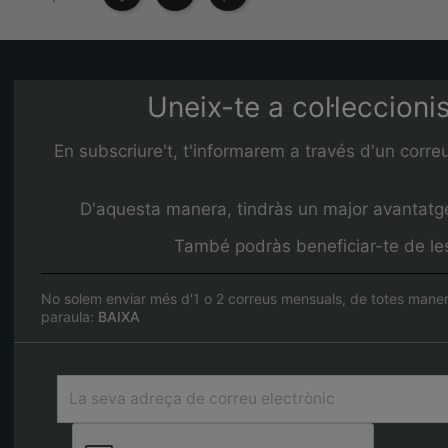
Uneix-te a col·leccioni
En subscriure't, t'informarem a través d'un corre
D'aquesta manera, tindràs un major avantatge 
També podràs beneficiar-te de les 
No solem enviar més d'1 o 2 correus mensuals, de totes maner
paraula:
BAIXA