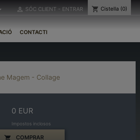
shopping_cart
Cistella
(0)


SÓC CLIENT - ENTRAR
ACIÓ
CONTACTI
e Magem - Collage
0 EUR
Impostos inclosos
COMPRAR
