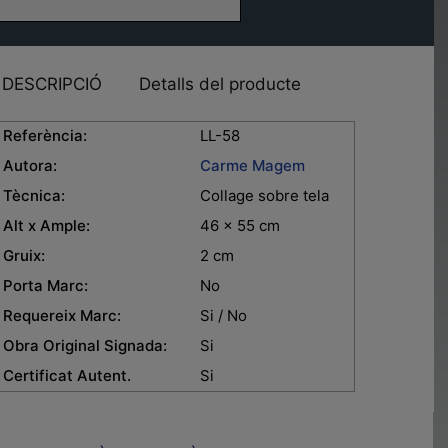
DESCRIPCIÓ
Detalls del producte
eferència:
LL-58
Autora:
Carme Magem
Tècnica:
Collage sobre tela
lt x Ample:
46 x 55 cm
ruix:
2 cm
orta Marc:
No
equereix Marc:
Si / No
bra Original Signada:
Si
ertificat Autent.
Si