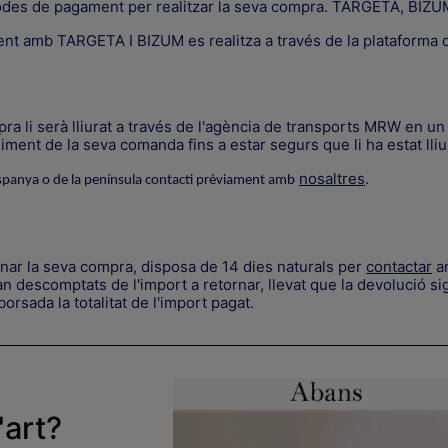
odes de pagament per realitzar la seva compra. TARGETA, B
ent amb TARGETA I BIZUM es realitza a través de la plataform
a li serà lliurat a través de l'agència de transports MRW en un 
ment de la seva comanda fins a estar segurs que li ha estat lliu
nosaltres
.
spanya o de la península contacti prèviament amb
rnar la seva compra, disposa de 14 dies naturals per
contactar
am
 descomptats de l'import a retornar, llevat que la devolució sig
orsada la totalitat de l'import pagat.
'art?