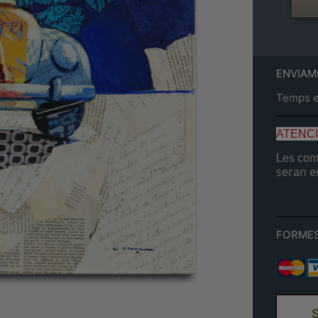
ENVIAM
Temps es
ATENC
Les comp
seran e
FORMES