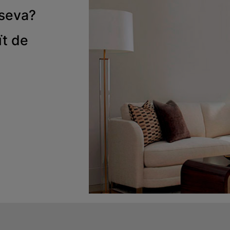
 seva
?
ït de