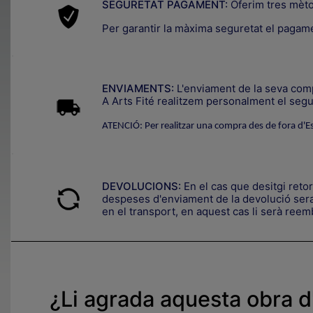
SEGURETAT PAGAMENT:
Oferim tres mèt
Per garantir la màxima seguretat el pagam
.
ENVIAMENTS:
L'enviament de la seva compr
A Arts Fité realitzem personalment el segui
ATENCIÓ: Per realitzar una compra des de fora d'E
.
DEVOLUCIONS:
En el cas que desitgi reto
despeses d'enviament de la devolució seran
en el transport, en aquest cas li serà reemb
¿Li agrada aquesta obra d