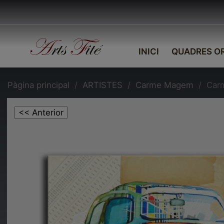
INICI
QUADRES OR
Pàgina principal
ARTISTES
Carme Magem
Car