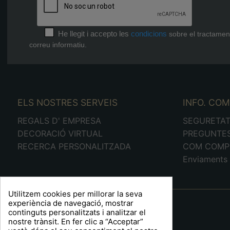
He llegit i accepto les
condicions
sobre el tractamen
correu informatiu.
ELS NOSTRES SERVEIS
INFO. CO
REGALS D' EMPRESA
SEGURETA
DECORACIÓ VIRTUAL
PREGUNTE
RECERCA PERSONALITZADA
COM COMP
Enviaments 
Utilitzem cookies per millorar la seva
A R T S F I T É
experiència de navegació, mostrar
continguts personalitzats i analitzar el
Plaça Barcelona, 6
nostre trànsit. En fer clic a “Acceptar”