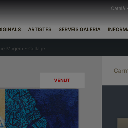
Català
IGINALS
ARTISTES
SERVEIS GALERIA
INFORM
me Magem - Collage
Carm
VENUT