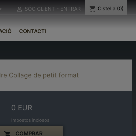
shopping_cart
Cistella
(0)


SÓC CLIENT - ENTRAR
ACIÓ
CONTACTI
re Collage de petit format
0 EUR
Impostos inclosos
COMPRAR
