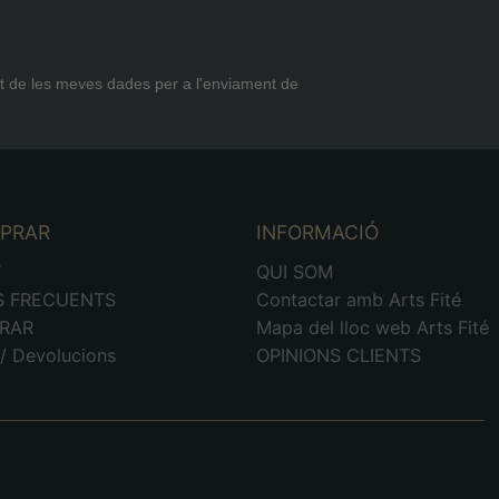
t de les meves dades per a l'enviament de
MPRAR
INFORMACIÓ
T
QUI SOM
S FRECUENTS
Contactar amb Arts Fité
RAR
Mapa del lloc web Arts Fité
/ Devolucions
OPINIONS CLIENTS