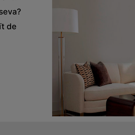
 seva
?
ït de