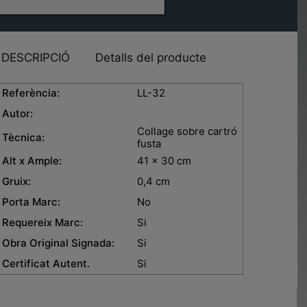
DESCRIPCIÓ
Detalls del producte
eferència:
LL-32
Autor:
Carme Magem
Collage sobre cartró
Tècnica:
fusta
lt x Ample:
41 x 30 cm
ruix:
0,4 cm
orta Marc:
No
equereix Marc:
Si
bra Original Signada:
Si
ertificat Autent.
Si