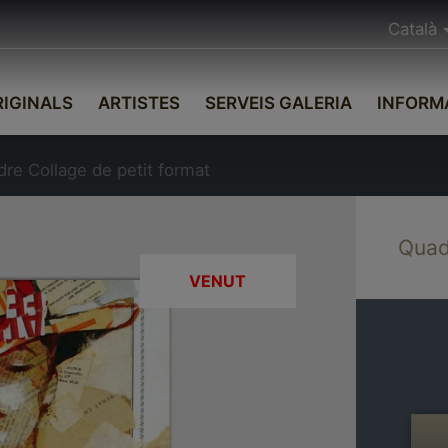
Català
IGINALS
ARTISTES
SERVEIS GALERIA
INFORM
re Collage de petit format
Quad
VENUT