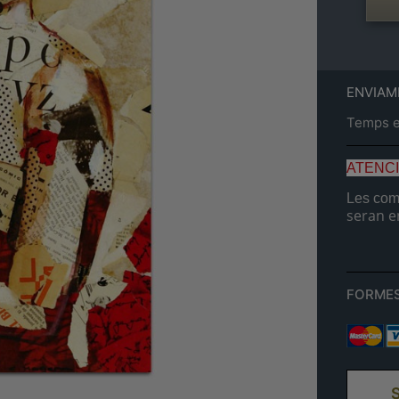
ENVIAM
Temps es
ATENC
Les comp
seran e
FORMES