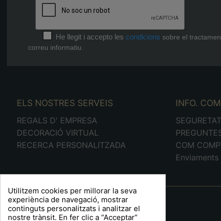
He llegit i accepto les
condicions
sobre el tractamen
correu informatiu.
ELS NOSTRES SERVEIS
INFO. CO
REGALS D' EMPRESA
SEGURETA
DECORACIÓ VIRTUAL
PREGUNTE
RECERCA PERSONALITZADA
COM COMP
Enviaments 
Utilitzem cookies per millorar la seva
A R T S F I T É
experiència de navegació, mostrar
continguts personalitzats i analitzar el
Plaça Barcelona, 6
nostre trànsit. En fer clic a “Acceptar”