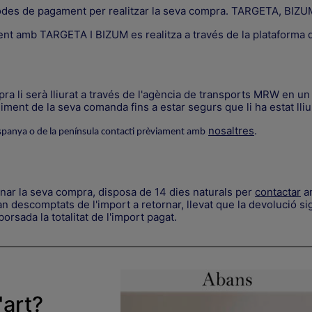
odes de pagament per realitzar la seva compra. TARGETA, B
ent amb TARGETA I BIZUM es realitza a través de la plataform
a li serà lliurat a través de l'agència de transports MRW en un 
ment de la seva comanda fins a estar segurs que li ha estat lliu
nosaltres
.
spanya o de la península contacti prèviament amb
rnar la seva compra, disposa de 14 dies naturals per
contactar
am
 descomptats de l'import a retornar, llevat que la devolució sig
orsada la totalitat de l'import pagat.
'art?