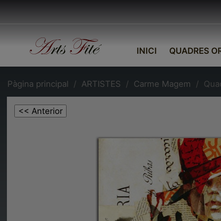
INICI
QUADRES OR
Pàgina principal
ARTISTES
Carme Magem
Quad