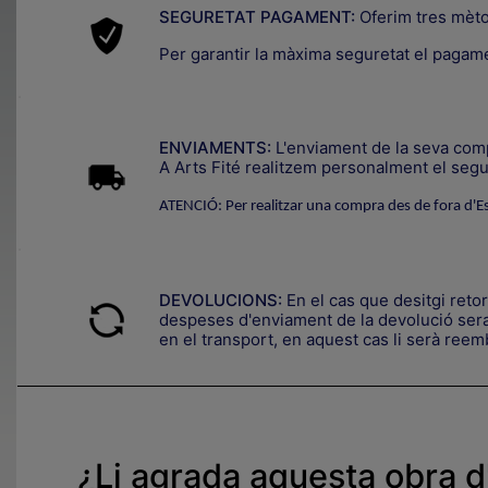
SEGURETAT PAGAMENT:
Oferim tres mèt
Per garantir la màxima seguretat el pagam
.
ENVIAMENTS:
L'enviament de la seva compr
A Arts Fité realitzem personalment el segui
ATENCIÓ: Per realitzar una compra des de fora d'E
.
DEVOLUCIONS:
En el cas que desitgi reto
despeses d'enviament de la devolució seran
en el transport, en aquest cas li serà reemb
¿Li agrada aquesta obra d