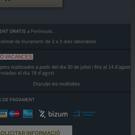
ENT GRATIS
a Península .
timat de lliurament: de 2 a 3 dies laborables
IÓ VACANCES:
res realitzades a partir del dia
30 de juliol
i fins al
14 d'agost
nviades el dia
18 d'agost
Disculpi les molèsties
 DE PAGAMENT
SOLICITAR INFORMACIÓ