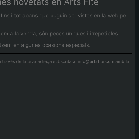
imes novetats en Arts Fité
fins i tot abans que puguin ser vistes en la web pel
em a la venda, són peces úniques i irrepetibles.
litzem en algunes ocasions especials.
través de la teva adreça subscrita a:
info@artsfite.com
amb la