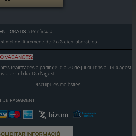
ENT GRATIS
a Península .
timat de lliurament: de 2 a 3 dies laborables
IÓ VACANCES:
res realitzades a partir del dia
30 de juliol
i fins al
14 d'agost
nviades el dia
18 d'agost
Disculpi les molèsties
 DE PAGAMENT
SOLICITAR INFORMACIÓ