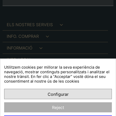

ELS NOSTRES SERVEIS

INFO. COMPRAR

INFORMACIÓ

INFO. LEGAL
Utilitzem cookies per millorar la seva experiència de
navegació, mostrar continguts personalitzats i analitzar el
nostre trànsit. En fer clic a “Acceptar” vostè dóna el seu
consentiment al nostre ús de les cookies
keyboard_arrow_down
A R T S F I T É
Configurar
Facebook
YouTube
Pinterest
Inst
OPINIONS CLIENTS
Reject