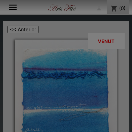

shopping_cart
(0)

VENUT