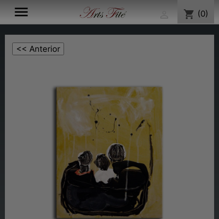

shopping_cart
(0)
