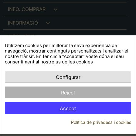

INFO. COMPRAR

INFORMACIÓ

INFO. LEGAL
Utilitzem cookies per millorar la seva experiència de
navegació, mostrar continguts personalitzats i analitzar el
nostre trànsit. En fer clic a “Acceptar” vostè dóna el seu
consentiment al nostre ús de les cookies
keyboard_arrow_down
A R T S F I T É
Configurar
Facebook
YouTube
Pinterest
Inst
OPINIONS CLIENTS
Reject
Accept
Política de privadesa i cookies
© 2026 - Arts Fité
Consentiment de cookies