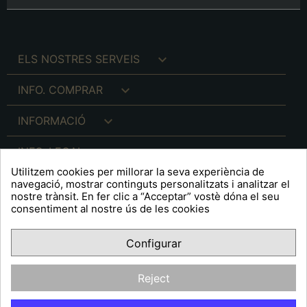

ELS NOSTRES SERVEIS

INFO. COMPRAR

INFORMACIÓ

INFO. LEGAL
Utilitzem cookies per millorar la seva experiència de
navegació, mostrar continguts personalitzats i analitzar el
nostre trànsit. En fer clic a “Acceptar” vostè dóna el seu
consentiment al nostre ús de les cookies
keyboard_arrow_down
A R T S F I T É
Configurar
Facebook
YouTube
Pinterest
Inst
OPINIONS CLIENTS
Reject