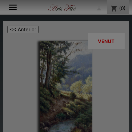

shopping_cart
(0)

VENUT