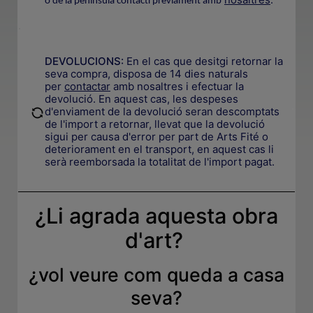
o de la península contacti prèviament amb
.
DEVOLUCIONS:
En el cas que desitgi retornar la
seva compra, disposa de 14 dies naturals
per
contactar
amb nosaltres i efectuar la
devolució. En aquest cas, les despeses
.
d'enviament de la devolució seran descomptats
de l'import a retornar, llevat que la devolució
sigui per causa d'error per part de Arts Fité o
deteriorament en el transport, en aquest cas li
serà reemborsada la totalitat de l'import pagat.
¿Li agrada aquesta obra
d'art?
¿
vol veure com queda a casa
seva
?