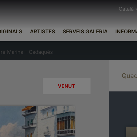
Català
IGINALS
ARTISTES
SERVEIS GALERIA
INFORM
re Marina - Cadaqués
Quad
VENUT