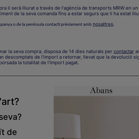
a li serà lliurat a través de l'agència de transports MRW en un 
ment de la seva comanda fins a estar segurs que li ha estat lliu
nosaltres
.
spanya o de la península contacti prèviament amb
rnar la seva compra, disposa de 14 dies naturals per
contactar
am
 descomptats de l'import a retornar, llevat que la devolució sig
orsada la totalitat de l'import pagat.
'art?
 seva
?
ït de