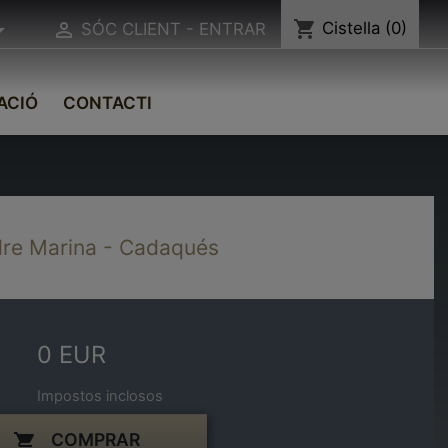
shopping_cart
Cistella
(0)


SÓC CLIENT - ENTRAR
ACIÓ
CONTACTI
re Marina - Cadaqués
0 EUR
Impostos inclosos
COMPRAR
