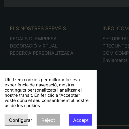
ELS NOSTRES SERVEIS
INFO. CO
REGALS D' EMPRESA
SEGURETA
DECORACIÓ VIRTUAL
PREGUNTE
RECERCA PERSONALITZADA
COM COMP
Enviaments 
Utilitzem cookies per millorar la seva
A R T S F I T É
experiència de navegació, mostrar
continguts personalitzats i analitzar el
Plaça Barcelona, 6
nostre trànsit. En fer clic a “Acceptar”
Sabadell 08204
vostè dóna el seu consentiment al nostre
ús de les cookies
Barcelona
Espanya
Tel:
93 711 89 01
Configurar
Reject
Accept