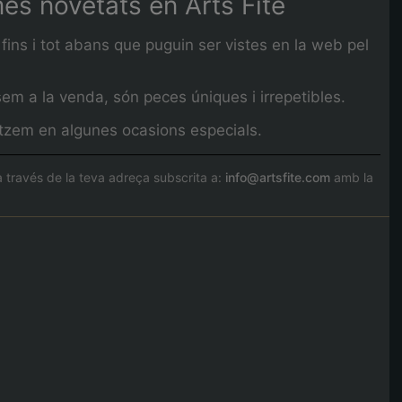
imes novetats en Arts Fité
fins i tot abans que puguin ser vistes en la web pel
em a la venda, són peces úniques i irrepetibles.
litzem en algunes ocasions especials.
través de la teva adreça subscrita a:
info@artsfite.com
amb la