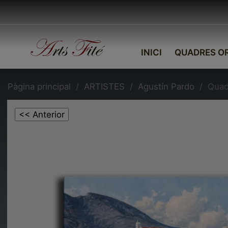
INICI
QUADRES OR
Pàgina principal
ARTISTES
Agustín Pardo
Quad