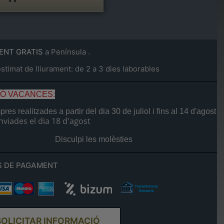
ENT GRATIS
a Península .
timat de lliurament: de 2 a 3 dies laborables
IÓ VACANCES:
res realitzades a partir del dia
30 de juliol
i fins al
14 d'agost
nviades el dia
18 d'agost
Disculpi les molèsties
 DE PAGAMENT
SOLICITAR INFORMACIÓ