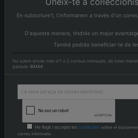
Uneix-te a col·leccioni
En subscriure't, t'informarem a través d'un corre
D'aquesta manera, tindràs un major avantatge 
També podràs beneficiar-te de les 
No solem enviar més d'1 o 2 correus mensuals, de totes maner
paraula:
BAIXA
He llegit i accepto les
condicions
sobre el tractamen
correu informatiu.