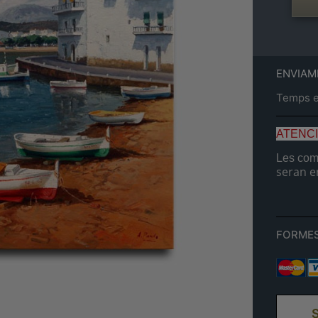
ENVIAM
Temps es
ATENC
Les comp
seran e
FORMES