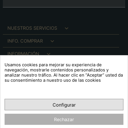

NUESTROS SERVICIOS

INFO. COMPRAR

INFORMACIÓN
Usamos cookies para mejorar su experiencia de

INFO. LEGAL
navegación, mostrarle contenidos personalizados y
analizar nuestro tráfico. Al hacer clic en “Aceptar” usted da
su consentimiento a nuestro uso de las cookies
keyboard_arrow_down
A R T S F I T É
Configurar
Facebook
YouTube
Pinterest
Inst
OPINIONES CLIENTES
Rechazar