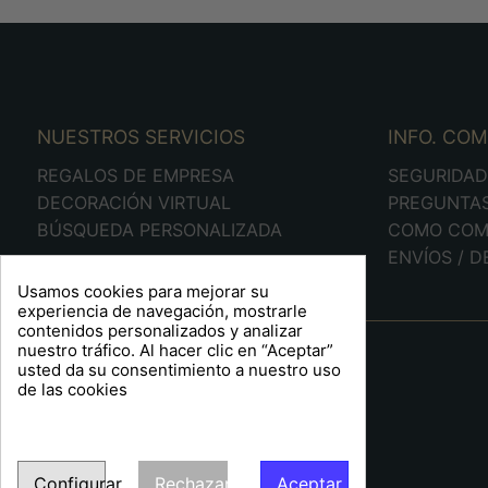
NUESTROS SERVICIOS
INFO. CO
REGALOS DE EMPRESA
SEGURIDA
DECORACIÓN VIRTUAL
PREGUNTA
BÚSQUEDA PERSONALIZADA
COMO COM
ENVÍOS / 
Usamos cookies para mejorar su
experiencia de navegación, mostrarle
contenidos personalizados y analizar
A R T S F I T É
nuestro tráfico. Al hacer clic en “Aceptar”
usted da su consentimiento a nuestro uso
Plaça Barcelona, 6
de las cookies
Sabadell 08204
Barcelona
España
Tel:
93 711 89 01
Configurar
Rechazar
Aceptar