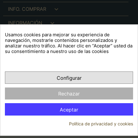

INFO. COMPRAR

INFORMACIÓN
Usamos cookies para mejorar su experiencia de

INFO. LEGAL
navegación, mostrarle contenidos personalizados y
analizar nuestro tráfico. Al hacer clic en “Aceptar” usted da
su consentimiento a nuestro uso de las cookies
keyboard_arrow_down
A R T S F I T É
Configurar
Facebook
YouTube
Pinterest
Inst
OPINIONES CLIENTES
Rechazar
Aceptar
Política de privacidad y cookies
© 2026 - Arts Fité
Consentimiento de cookies