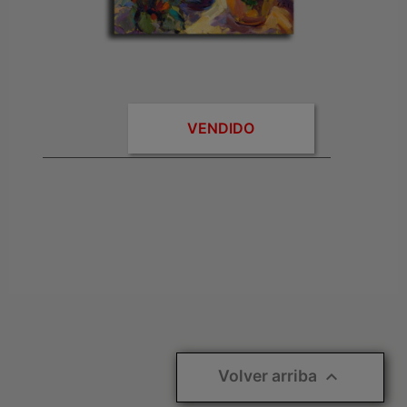
Cuadro De Flores
VENDIDO
VENDIDO
0 EUR
Volver arriba
