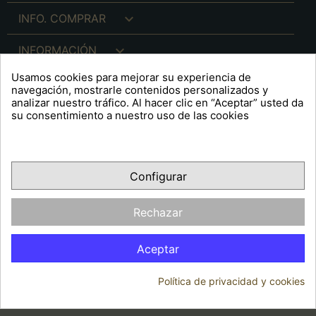

INFO. COMPRAR

INFORMACIÓN
Usamos cookies para mejorar su experiencia de

INFO. LEGAL
navegación, mostrarle contenidos personalizados y
analizar nuestro tráfico. Al hacer clic en “Aceptar” usted da
su consentimiento a nuestro uso de las cookies
keyboard_arrow_down
A R T S F I T É
Configurar
Facebook
YouTube
Pinterest
Inst
OPINIONES CLIENTES
Rechazar
Aceptar
Política de privacidad y cookies
© 2026 - Arts Fité
Consentimiento de cookies