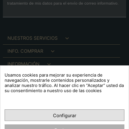
tratamiento de mis datos para el envío de correo informativo.

NUESTROS SERVICIOS

INFO. COMPRAR

INFORMACIÓN
Usamos cookies para mejorar su experiencia de

INFO. LEGAL
navegación, mostrarle contenidos personalizados y
analizar nuestro tráfico. Al hacer clic en “Aceptar” usted da
su consentimiento a nuestro uso de las cookies
keyboard_arrow_down
A R T S F I T É
Configurar
Facebook
YouTube
Pinterest
Inst
OPINIONES CLIENTES