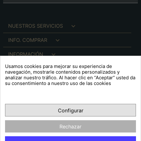

NUESTROS SERVICIOS

INFO. COMPRAR

INFORMACIÓN
Usamos cookies para mejorar su experiencia de

INFO. LEGAL
navegación, mostrarle contenidos personalizados y
analizar nuestro tráfico. Al hacer clic en “Aceptar” usted da
su consentimiento a nuestro uso de las cookies
keyboard_arrow_down
A R T S F I T É
Configurar
Facebook
YouTube
Pinterest
Inst
OPINIONES CLIENTES
Rechazar