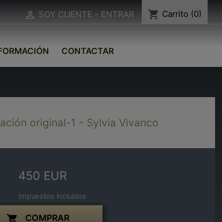
shopping_cart
Carrito
(0)


SOY CLIENTE - ENTRAR
FORMACIÓN
CONTACTAR
ración original-1 - Sylvia Vivanco
450 EUR
Impuestos incluidos
COMPRAR
