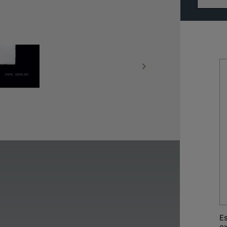

R
A
G
L
R
O
C
Es
ex