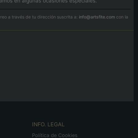
izamos en algunas ocasiones especiales.
o a través de tu dirección suscrita a:
info@artsfite.com
con la
INFO. LEGAL
Política de Cookies