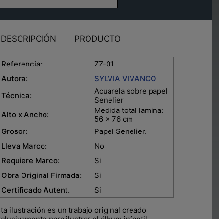
DESCRIPCIÓN
PRODUCTO
eferencia:
ZZ-01
Autora:
SYLVIA VIVANCO
Acuarela sobre papel
Técnica:
Senelier
Medida total lamina:
lto x Ancho:
56 x 76 cm
rosor:
Papel Senelier.
leva Marco:
No
equiere Marco:
Si
bra Original Firmada:
Si
ertificado Autent.
Si
ta ilustración es un trabajo original creado
clusivamente para ilustrar el álbum infantil