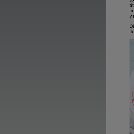
t
cu
y 
O
il