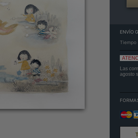
ENVÍO 
Tiempo e
ATENC
Las comp
agosto
FORMA