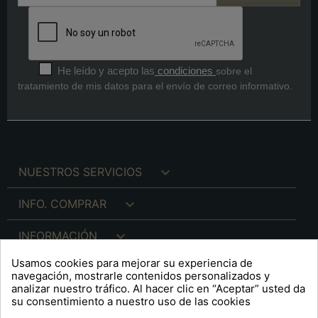
He leído y acepto las
condiciones
sobre el
tratamiento de mis datos para el envío de correo informativo.

NUESTROS SERVICIOS

INFO. COMPRAR

INFORMACIÓN
Usamos cookies para mejorar su experiencia de

INFO. LEGAL
navegación, mostrarle contenidos personalizados y
analizar nuestro tráfico. Al hacer clic en “Aceptar” usted da
su consentimiento a nuestro uso de las cookies