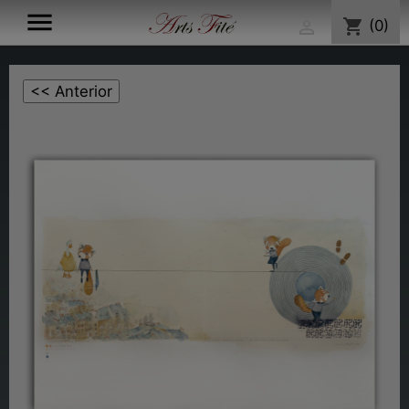

shopping_cart
(0)
