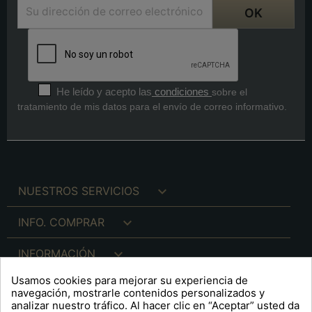
He leído y acepto las
condiciones
sobre el
tratamiento de mis datos para el envío de correo informativo.

NUESTROS SERVICIOS

INFO. COMPRAR

INFORMACIÓN
Usamos cookies para mejorar su experiencia de

INFO. LEGAL
navegación, mostrarle contenidos personalizados y
analizar nuestro tráfico. Al hacer clic en “Aceptar” usted da