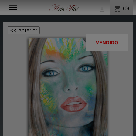

shopping_cart
(0)

VENDIDO