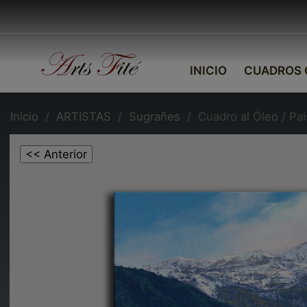
INICIO
CUADROS 
Inicio
ARTISTAS
Sugrañes
Cuadro al Óleo / Pai