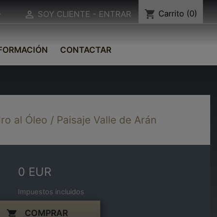
shopping_cart
Carrito
(0)


SOY CLIENTE - ENTRAR
FORMACIÓN
CONTACTAR
o al Óleo / Paisaje Valle de Arán
0 EUR
Impuestos incluidos
COMPRAR
