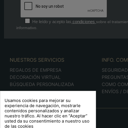
He leído y acepto las
condiciones
sobre el tratamie
informativo.
NUESTROS SERVICIOS
INFO. CO
REGALOS DE EMPRESA
SEGURIDA
DECORACIÓN VIRTUAL
PREGUNTA
BÚSQUEDA PERSONALIZADA
COMO COM
ENVÍOS / 
Usamos cookies para mejorar su
experiencia de navegación, mostrarle
contenidos personalizados y analizar
A R T S F I T É
nuestro tráfico. Al hacer clic en “Aceptar”
usted da su consentimiento a nuestro uso
Plaça Barcelona, 6
de las cookies