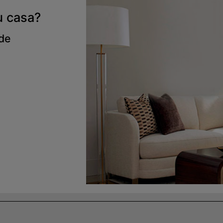
u casa?
 de