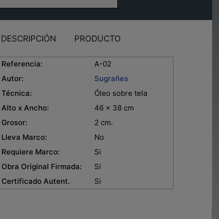
DESCRIPCIÓN
PRODUCTO
eferencia:
A-02
Autor:
Sugrañes
Técnica:
Óleo sobre tela
lto x Ancho:
46 x 38 cm
rosor:
2 cm.
leva Marco:
No
equiere Marco:
Si
bra Original Firmada:
Si
ertificado Autent.
Si