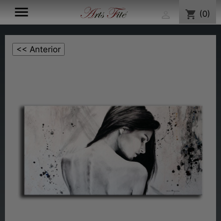

shopping_cart
(0)
