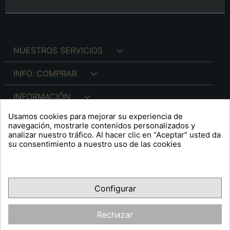

NUESTROS SERVICIOS

INFO. COMPRAR

INFORMACIÓN
Usamos cookies para mejorar su experiencia de

INFO. LEGAL
navegación, mostrarle contenidos personalizados y
analizar nuestro tráfico. Al hacer clic en “Aceptar” usted da
su consentimiento a nuestro uso de las cookies
keyboard_arrow_down
A R T S F I T É
Configurar
Facebook
YouTube
Pinterest
Inst
OPINIONES CLIENTES
Rechazar