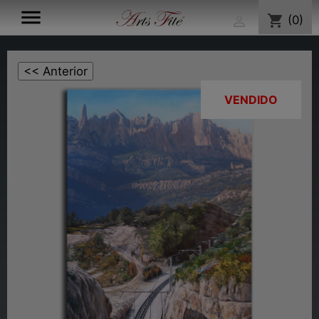

shopping_cart
(0)

VENDIDO