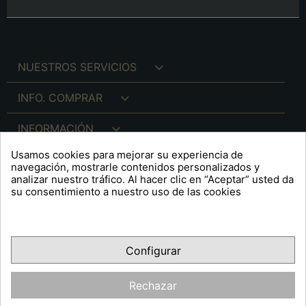

NUESTROS SERVICIOS

INFO. COMPRAR

INFORMACIÓN
Usamos cookies para mejorar su experiencia de

INFO. LEGAL
navegación, mostrarle contenidos personalizados y
analizar nuestro tráfico. Al hacer clic en “Aceptar” usted da
su consentimiento a nuestro uso de las cookies
keyboard_arrow_down
A R T S F I T É
Configurar
Facebook
YouTube
Pinterest
Inst
OPINIONES CLIENTES
Rechazar