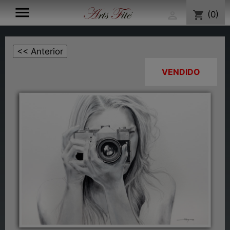

shopping_cart
(0)

VENDIDO