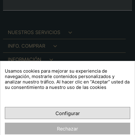

NUESTROS SERVICIOS

INFO. COMPRAR

INFORMACIÓN
Usamos cookies para mejorar su experiencia de

INFO. LEGAL
navegación, mostrarle contenidos personalizados y
analizar nuestro tráfico. Al hacer clic en “Aceptar” usted da
su consentimiento a nuestro uso de las cookies
keyboard_arrow_down
A R T S F I T É
Configurar
Facebook
YouTube
Pinterest
Inst
OPINIONES CLIENTES
Rechazar