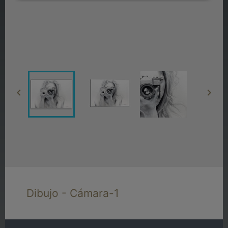


Dibujo - Cámara-1