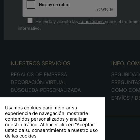
He leído y acepto las
condiciones
sobre el tratamie
informativo.
NUESTROS SERVICIOS
INFO. CO
REGALOS DE EMPRESA
SEGURIDA
DECORACIÓN VIRTUAL
PREGUNTA
BÚSQUEDA PERSONALIZADA
COMO COM
ENVÍOS / 
Usamos cookies para mejorar su
experiencia de navegación, mostrarle
contenidos personalizados y analizar
A R T S F I T É
nuestro tráfico. Al hacer clic en “Aceptar”
usted da su consentimiento a nuestro uso
Plaça Barcelona, 6
de las cookies