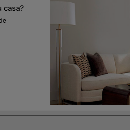
u casa?
 de