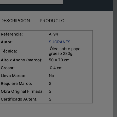
DESCRIPCIÓN
PRODUCTO
eferencia:
A-94
Autor:
S
UGRAÑES
Óleo sobre papel
Técnica:
grueso 280g.
lto x Ancho (marco):
50 x 70 cm.
rosor:
0.4 cm.
leva Marco:
No
equiere Marco:
Si
bra Original Firmada:
Si
ertificado Autent.
Si