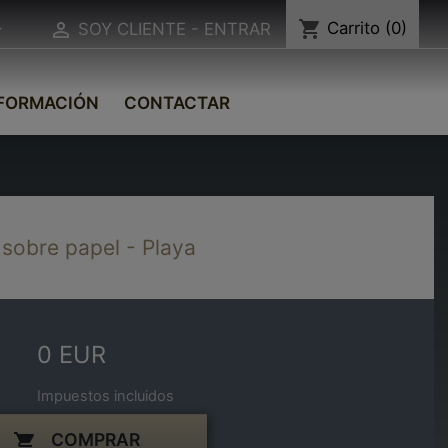
shopping_cart
Carrito
(0)


SOY CLIENTE - ENTRAR
FORMACIÓN
CONTACTAR
 sobre papel - Playa
0 EUR
Impuestos incluidos
COMPRAR
