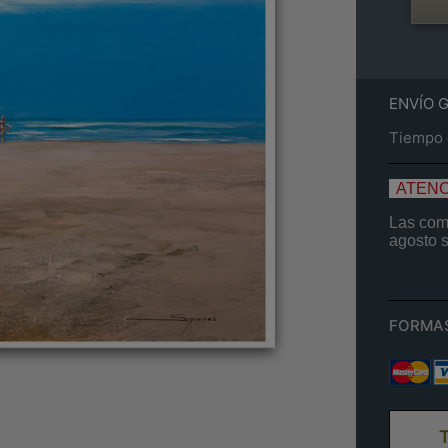
ENVÍO 
Tiempo e
ATENC
Las comp
agosto
FORMA