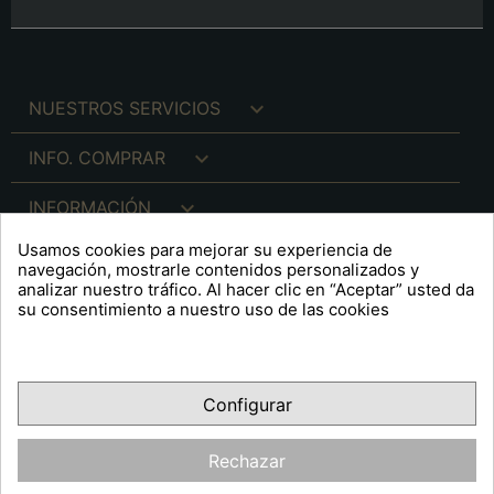

NUESTROS SERVICIOS

INFO. COMPRAR

INFORMACIÓN
Usamos cookies para mejorar su experiencia de

INFO. LEGAL
navegación, mostrarle contenidos personalizados y
analizar nuestro tráfico. Al hacer clic en “Aceptar” usted da
su consentimiento a nuestro uso de las cookies
keyboard_arrow_down
A R T S F I T É
Configurar
Facebook
YouTube
Pinterest
Inst
OPINIONES CLIENTES
Rechazar