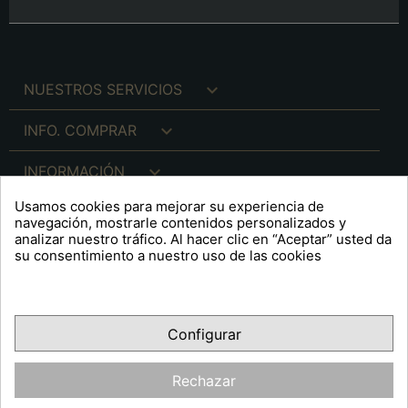

NUESTROS SERVICIOS

INFO. COMPRAR

INFORMACIÓN
Usamos cookies para mejorar su experiencia de

INFO. LEGAL
navegación, mostrarle contenidos personalizados y
analizar nuestro tráfico. Al hacer clic en “Aceptar” usted da
su consentimiento a nuestro uso de las cookies
keyboard_arrow_down
A R T S F I T É
Configurar
Facebook
YouTube
Pinterest
Inst
OPINIONES CLIENTES
Rechazar