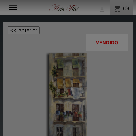

shopping_cart
(0)

VENDIDO