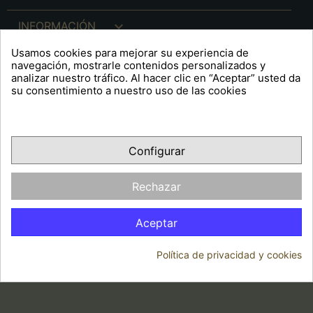

INFORMACIÓN
Usamos cookies para mejorar su experiencia de

INFO. LEGAL
navegación, mostrarle contenidos personalizados y
analizar nuestro tráfico. Al hacer clic en “Aceptar” usted da
su consentimiento a nuestro uso de las cookies
keyboard_arrow_down
A R T S F I T É
Configurar
Facebook
YouTube
Pinterest
Inst
OPINIONES CLIENTES
Rechazar
Aceptar
Política de privacidad y cookies
© 2026 - Arts Fité
Consentimiento de cookies