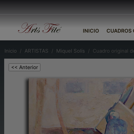
INICIO
CUADROS 
Inicio
ARTISTAS
Miquel Solís
Cuadro original d