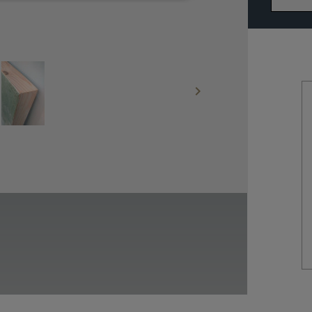

R
A
G
L
R
O
C