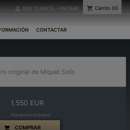
shopping_cart
Carrito
(0)


SOY CLIENTE - ENTRAR
FORMACIÓN
CONTACTAR
o original de Miquel Solís
1.550 EUR
Impuestos incluidos
COMPRAR
