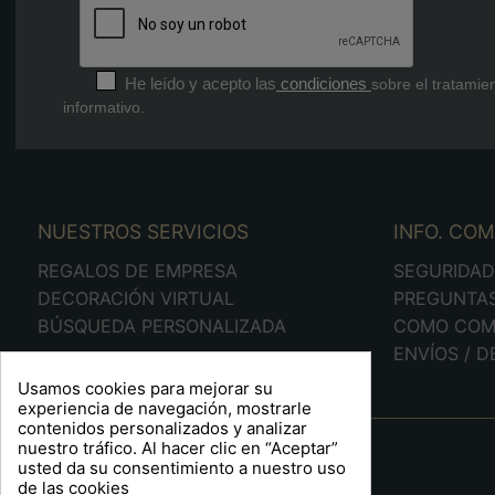
He leído y acepto las
condiciones
sobre el tratamie
informativo.
NUESTROS SERVICIOS
INFO. CO
REGALOS DE EMPRESA
SEGURIDA
DECORACIÓN VIRTUAL
PREGUNTA
BÚSQUEDA PERSONALIZADA
COMO COM
ENVÍOS / 
Usamos cookies para mejorar su
experiencia de navegación, mostrarle
contenidos personalizados y analizar
A R T S F I T É
nuestro tráfico. Al hacer clic en “Aceptar”
usted da su consentimiento a nuestro uso
Plaça Barcelona, 6
de las cookies