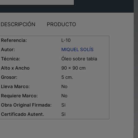
DESCRIPCIÓN
PRODUCTO
eferencia:
L-10
Autor:
MIQUEL SOLÍS
Técnica:
Óleo sobre tabla
lto x Ancho
90 x 90 cm
rosor:
5 cm.
leva Marco:
No
equiere Marco:
No
bra Original Firmada:
Si
ertificado Autent.
Si