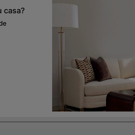
u casa?
 de