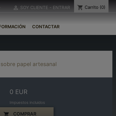
shopping_cart
Carrito
(0)


SOY CLIENTE - ENTRAR
FORMACIÓN
CONTACTAR
 sobre papel artesanal
0 EUR
Impuestos incluidos
COMPRAR
