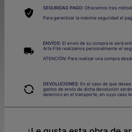
SEGURIDAD PAGO:
Ofrecemos tres métod
Para garantizar la máxima seguridad el pa
.
ENVÍOS
: El envío de su compra le será en
Arts Fité realizamos personalmente el seg
ATENCIÓN: Para realizar una compra desde
.
DEVOLUCIONES
:
En el caso de que desee 
gastos de envío de dicha devolución serán 
deterioro en el transporte, e
n cuyo caso le
¿Le gusta esta obra de a