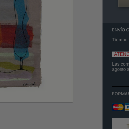
ENVÍO 
Tiempo e
ATENC
Las comp
agosto
FORMA