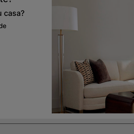
u casa?
 de