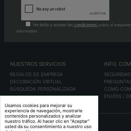
He leído y acepto las
condiciones
sobre el tratamie
informativo.
NUESTROS SERVICIOS
INFO. CO
REGALOS DE EMPRESA
SEGURIDA
DECORACIÓN VIRTUAL
PREGUNTA
BÚSQUEDA PERSONALIZADA
COMO COM
ENVÍOS / 
Usamos cookies para mejorar su
experiencia de navegación, mostrarle
contenidos personalizados y analizar
A R T S F I T É
nuestro tráfico. Al hacer clic en “Aceptar”
usted da su consentimiento a nuestro uso