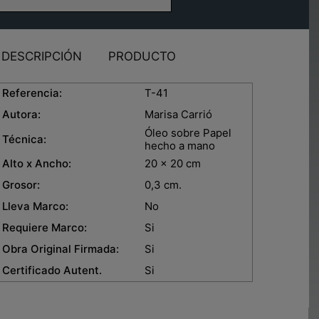
DESCRIPCIÓN
PRODUCTO
eferencia:
T-41
Autora:
Marisa Carrió
Óleo sobre Papel
Técnica:
hecho a mano
lto x Ancho:
20 x 20 cm
rosor:
0,3 cm.
leva Marco:
No
equiere Marco:
Si
bra Original Firmada:
Si
ertificado Autent.
Si