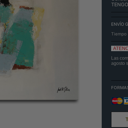
TENGO
ENVÍO 
Tiempo e
ATENC
Las comp
agosto
FORMA