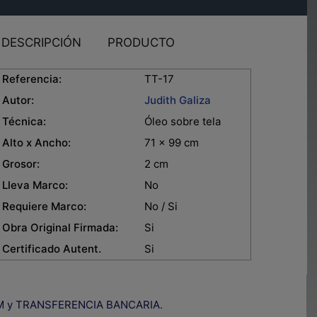
DESCRIPCIÓN
PRODUCTO
eferencia:
TT-17
Autor:
Judith Galiza
Técnica:
Óleo sobre tela
lto x Ancho:
71 x 99 cm
rosor:
2 cm
leva Marco:
No
equiere Marco:
No / Si
bra Original Firmada:
Si
ertificado Autent.
Si
IZUM y TRANSFERENCIA BANCARIA.