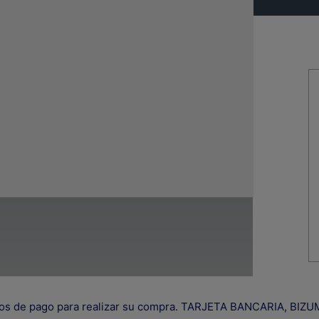
R
A
G
L
R
O
C
os de pago para realizar su compra. TARJETA BANCARIA, B