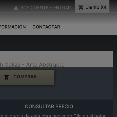
shopping_cart
Carrito
(0)


SOY CLIENTE - ENTRAR
FORMACIÓN
CONTACTAR
h Galiza - Arte Abstracto
COMPRAR

CONSULTAR PRECIO
e el precio de esta obra haciendo Clic en el botón