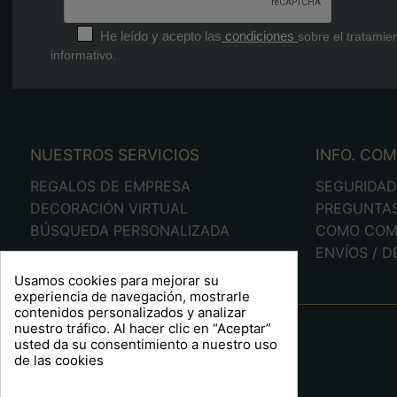
He leído y acepto las
condiciones
sobre el tratamie
informativo.
NUESTROS SERVICIOS
INFO. CO
REGALOS DE EMPRESA
SEGURIDA
DECORACIÓN VIRTUAL
PREGUNTA
BÚSQUEDA PERSONALIZADA
COMO COM
ENVÍOS / 
Usamos cookies para mejorar su
experiencia de navegación, mostrarle
contenidos personalizados y analizar
A R T S F I T É
nuestro tráfico. Al hacer clic en “Aceptar”
usted da su consentimiento a nuestro uso
Plaça Barcelona, 6
de las cookies
Sabadell 08204
Barcelona