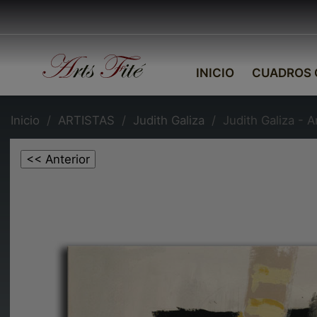
INICIO
CUADROS 
Inicio
ARTISTAS
Judith Galiza
Judith Galiza - A