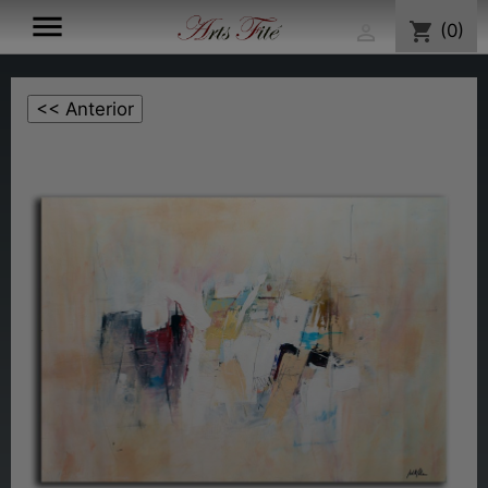

shopping_cart
(0)
