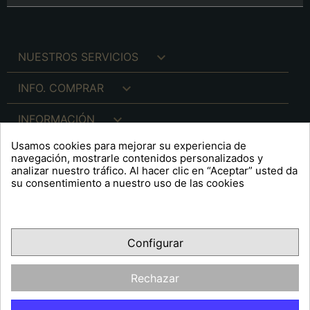

NUESTROS SERVICIOS

INFO. COMPRAR

INFORMACIÓN
Usamos cookies para mejorar su experiencia de

INFO. LEGAL
navegación, mostrarle contenidos personalizados y
analizar nuestro tráfico. Al hacer clic en “Aceptar” usted da
su consentimiento a nuestro uso de las cookies
keyboard_arrow_down
A R T S F I T É
Configurar
Facebook
YouTube
Pinterest
Inst
OPINIONES CLIENTES
Rechazar