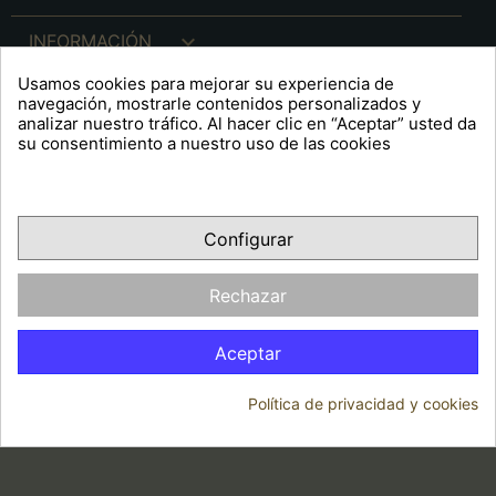

INFORMACIÓN
Usamos cookies para mejorar su experiencia de

INFO. LEGAL
navegación, mostrarle contenidos personalizados y
analizar nuestro tráfico. Al hacer clic en “Aceptar” usted da
su consentimiento a nuestro uso de las cookies
keyboard_arrow_down
A R T S F I T É
Configurar
Facebook
YouTube
Pinterest
Inst
OPINIONES CLIENTES
Rechazar
Aceptar
Política de privacidad y cookies
© 2026 - Arts Fité
Consentimiento de cookies