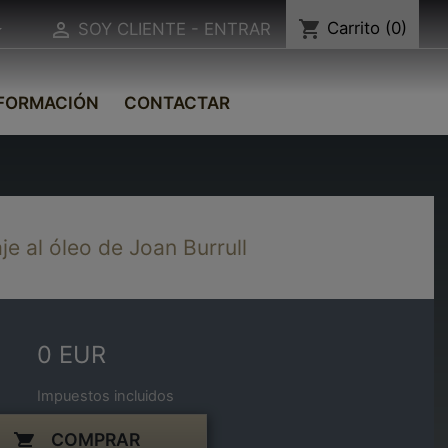
shopping_cart
Carrito
(0)


SOY CLIENTE - ENTRAR
FORMACIÓN
CONTACTAR
je al óleo de Joan Burrull
0 EUR
Impuestos incluidos
COMPRAR
