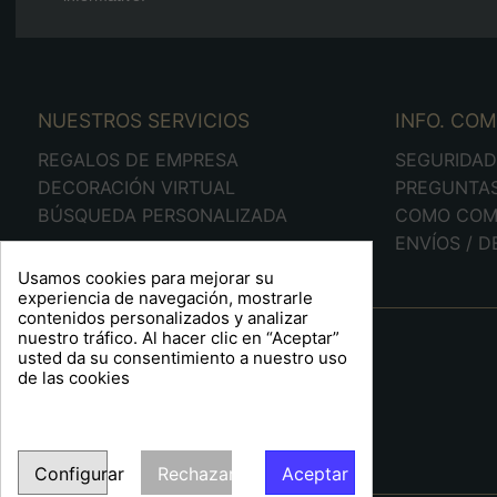
NUESTROS SERVICIOS
INFO. CO
REGALOS DE EMPRESA
SEGURIDA
DECORACIÓN VIRTUAL
PREGUNTA
BÚSQUEDA PERSONALIZADA
COMO COM
ENVÍOS / 
Usamos cookies para mejorar su
experiencia de navegación, mostrarle
contenidos personalizados y analizar
A R T S F I T É
nuestro tráfico. Al hacer clic en “Aceptar”
usted da su consentimiento a nuestro uso
Plaça Barcelona, 6
de las cookies
Sabadell 08204
Barcelona
España
Tel:
93 711 89 01
Configurar
Rechazar
Aceptar