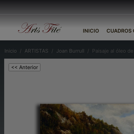
INICIO
CUADROS 
Inicio
ARTISTAS
Joan Burrull
Paisaje al óleo de