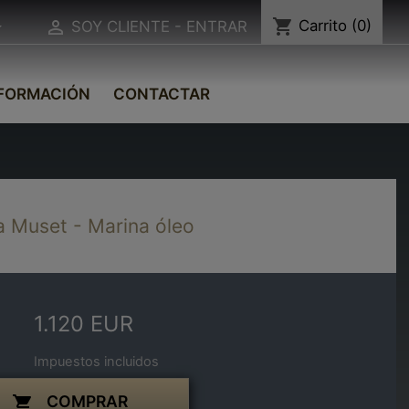
shopping_cart
Carrito
(0)


SOY CLIENTE - ENTRAR
FORMACIÓN
CONTACTAR
la Muset - Marina óleo
1.120 EUR
Impuestos incluidos
COMPRAR
