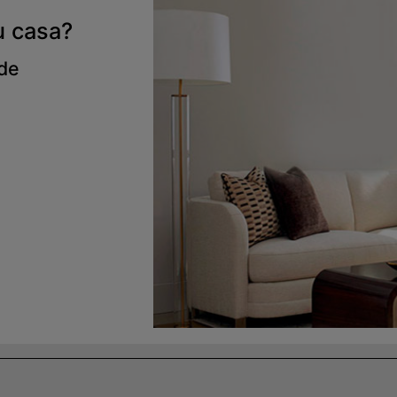
u casa?
 de