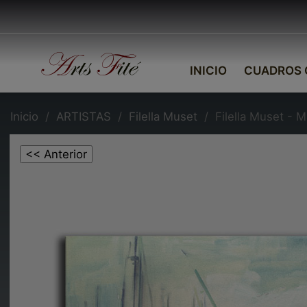
INICIO
CUADROS 
Inicio
ARTISTAS
Filella Muset
Filella Muset - M