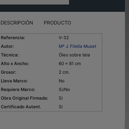
DESCRIPCIÓN
PRODUCTO
eferencia:
V-32
Autor:
Mª J. Filella Muset
Técnica:
Óleo sobre tela
lto x Ancho:
60 x 81 cm
rosor:
2 cm.
leva Marco:
No
equiere Marco:
Si/No
bra Original Firmada:
Si
ertificado Autent.
Si