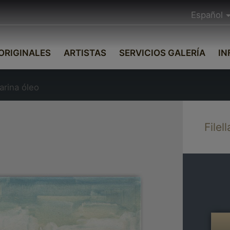
Español
ORIGINALES
ARTISTAS
SERVICIOS GALERÍA
IN
arina óleo
Filel