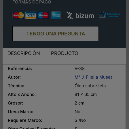
FORMAS DE PAGO
TENGO UNA PREGUNTA
DESCRIPCIÓN
PRODUCTO
Referencia:
V-38
Autor:
Mª J. Filella Muset
Técnica:
Óleo sobre tela
Alto x Ancho:
81 x 65 cm
Grosor:
2 cm.
Lleva Marco:
No
Requiere Marco:
Si/No
Obra Original Firmada:
Si