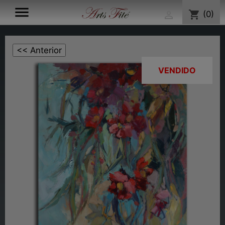

shopping_cart
(0)

VENDIDO