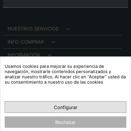

NUESTROS SERVICIOS

INFO. COMPRAR

INFORMACIÓN
Usamos cookies para mejorar su experiencia de

INFO. LEGAL
navegación, mostrarle contenidos personalizados y
analizar nuestro tráfico. Al hacer clic en “Aceptar” usted da
su consentimiento a nuestro uso de las cookies
keyboard_arrow_down
A R T S F I T É
Configurar
Facebook
YouTube
Pinterest
Inst
OPINIONES CLIENTES
Rechazar